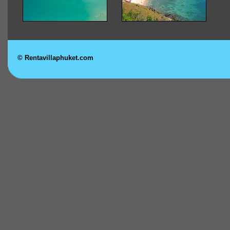
© Rentavillaphuket.com